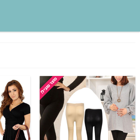
מוצר מוביל!
גרביונים נוחים להריון 120D
שמלת הריון ע