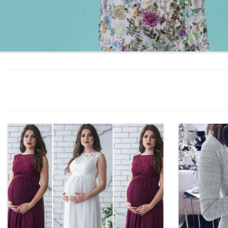
שחור / לבן /
שמלה סקסית לצילומי הריון