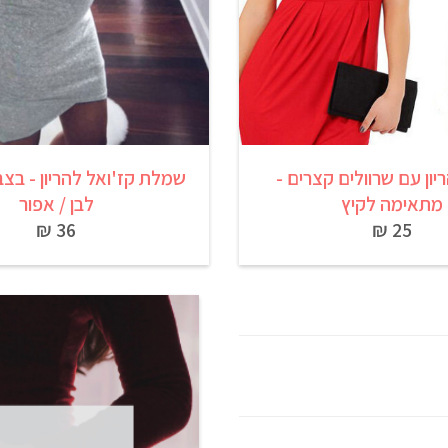
ון עם שרוולים קצרים -
שמלת קז'ואל להריון - בצב
מתאימה לקיץ
לבן / אפור
36 ₪
25 ₪