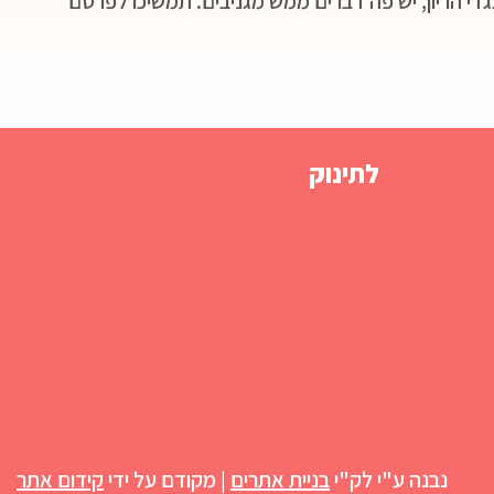
י הריון, יש פה דברים ממש מגניבים. תמשיכו לפרסם
לתינוק
נבנה ע"י לק"י
בניית אתרים
| מקודם על ידי
קידום אתר